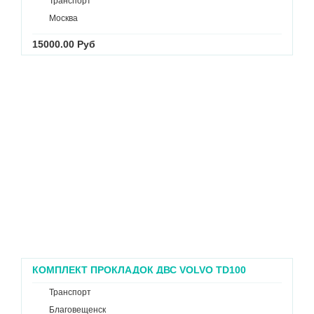
Транспорт
Москва
15000.00 Руб
КОМПЛЕКТ ПРОКЛАДОК ДВС VOLVO ТD100
600342 AVL KRAFTTECHNIK 70202530 В
БЛАГОВЕЩЕНСКЕ
Транспорт
Благовещенск