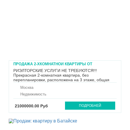
ПРОДАЖА 2-ХКОМНАТНОЙ КВАРТИРЫ ОТ
СОБСТВЕННИКА
РИЭЛТОРСКИЕ УСЛУГИ НЕ ТРЕБУЮТСЯ!!!
Прекрасная 2-комнатная квартира, без
перепланировки, расположена на 3 этаже, общая
площадь 56,7 м², жилая площадь 32,3 м², площадь
Москва
кухни 10,2 м², высота потолков 2,7 м., санузел
раздельный. Просторные изолированные комнаты
Недвижимость
(18,1 и 14,2) на обе стороны дома. Лоджия ...
21000000.00 Руб
ПОДРОБНЕЙ