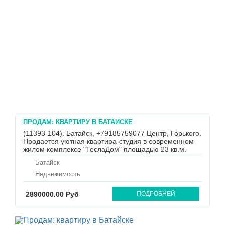
ПРОДАМ: КВАРТИРУ В БАТАЙСКЕ
(11393-104). Батайск, +79185759077 Центр, Горького.
Продается уютная квартира-студия в современном
жилом комплексе "ТеслаДом" площадью 23 кв.м.
Квартира с оформлением под чистовую отделку,
Батайск
готова для воплощения ваших идей. Полы уложены
ламинатом, выполнена электропроводка, а санузел
Недвижимость
оформлен плиткой...
2890000.00 Руб
ПОДРОБНЕЙ