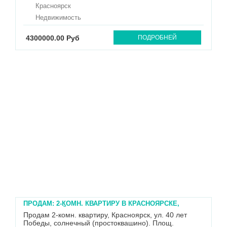
санузел раздельный, состояние удовлетворительное,
Красноярск
требуется ремонт. Без обременений, любая форма
расчетов, ипотека, мат капитал и сертификаты
Недвижимость
рассматриваются. ...
4300000.00 Руб
ПОДРОБНЕЙ
ПРОДАМ: 2-КОМН. КВАРТИРУ В КРАСНОЯРСКЕ,
СОЛНЕЧНЫЙ
Продам 2-комн. квартиру, Красноярск, ул. 40 лет
Победы, солнечный (простоквашино). Площ.