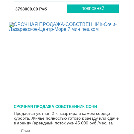
расположение: рядом находятс...
3798000.00 Руб
ПОДРОБНЕЙ
СРОЧНАЯ ПРОДАЖА-СОБСТВЕННИК-СОЧИ-
ЛАЗАРЕВСКОЕ-ЦЕНТР-МОРЕ 7 МИН ПЕШКОМ
Продается уютная 2-к. квартира в самом сердце
курорта. Жилье полностью готово к заезду или сдаче
в аренду (арендный поток уже 45 000 руб./мес. за
счет локации). Адрес: Сочи, пгт. Лазаревское, ул.
Сочи
Партизанская, 17, кв. 18. Почему это выгодно: