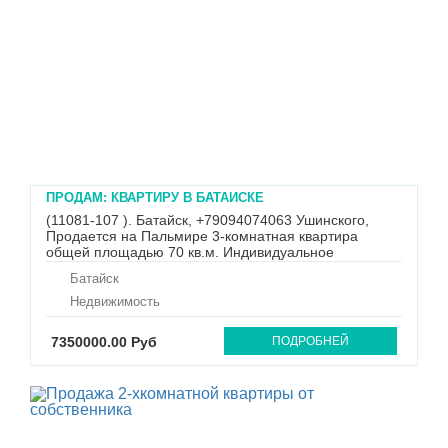
ПРОДАМ: КВАРТИРУ В БАТАЙСКЕ
(11081-107 ). Батайск, +79094074063 Ушинского,
Продается на Пальмире 3-комнатная квартира
общей площадью 70 кв.м. Индивидуальное
отопление. Низкие коммунальные платежи. Два
Батайск
застекленных и утепленных балкона. Остаются
встроенная мебель и техника. Остальное по
Недвижимость
договоренности. Тихое спокойное место. Ря...
7350000.00 Руб
ПОДРОБНЕЙ