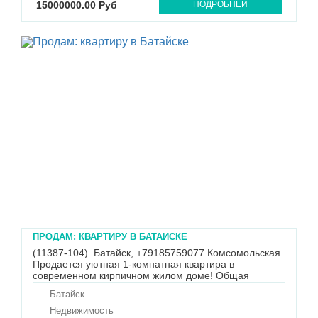
15000000.00 Руб
ПОДРОБНЕЙ
ПРОДАМ: КВАРТИРУ В БАТАЙСКЕ
(11387-104). Батайск, +79185759077 Комсомольская.
Продается уютная 1-комнатная квартира в
современном кирпичном жилом доме! Общая
площадь - 49 кв.м, жилая - 30 кв.м, кухня - 15 кв.м. В
Батайск
квартире все удобства, индивидуальное отопление и
низкие коммунальные платежи. Удобное
Недвижимость