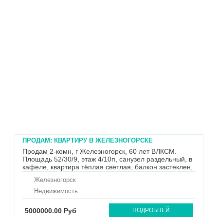
ПРОДАМ: КВАРТИРУ В ЖЕЛЕЗНОГОРСКЕ
Продам 2-комн, г Железногорск, 60 лет ВЛКСМ.
Площадь 52/30/9, этаж 4/10п, санузел раздельный, в
кафеле, квартира тёплая светлая, балкон застеклен,
стены выронены. Рядом школы, дет. сады, магазины,
Железногорск
остановки, храм. Спокойный спальный район города.
Рассматриваем любую форму расчета (ипотека,
Недвижимость
сертифика...
5000000.00 Руб
ПОДРОБНЕЙ