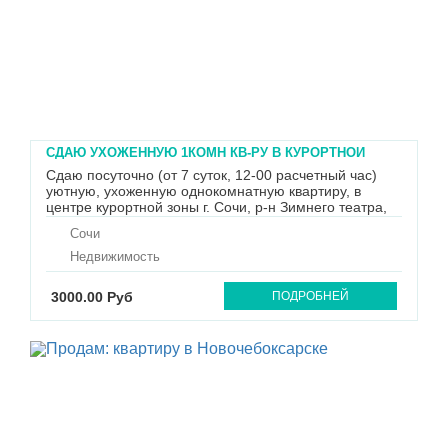
СДАЮ УХОЖЕННУЮ 1КОМН КВ-РУ В КУРОРТНОЙ
ЗОНЕ Г.СОЧИ
Сдаю посуточно (от 7 суток, 12-00 расчетный час)
уютную, ухоженную однокомнатную квартиру, в
центре курортной зоны г. Сочи, р-н Зимнего театра,
начало ул. Пионерская дом № 32 А. 600 метров
Сочи
ходьбы к морю, по ровной местности.
Командировочным предоставляю все документы для
Недвижимость
отчетности. Наш район называ...
3000.00 Руб
ПОДРОБНЕЙ