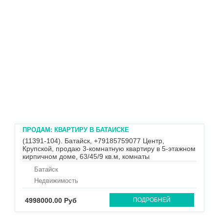
ПРОДАМ: КВАРТИРУ В БАТАЙСКЕ
(11391-104). Батайск, +79185759077 Центр,
Крупской, продаю 3-комнатную квартиру в 5-этажном
кирпичном доме, 63/45/9 кв.м, комнаты
изолированные, все удобства, санузел раздельный,
Батайск
балкон и лоджия застекленные, требуется ремонт.
Рядом школа, детский сад, магазины, рынок, вокзал.
Недвижимость
Звоните +79289609392, ...
4998000.00 Руб
ПОДРОБНЕЙ