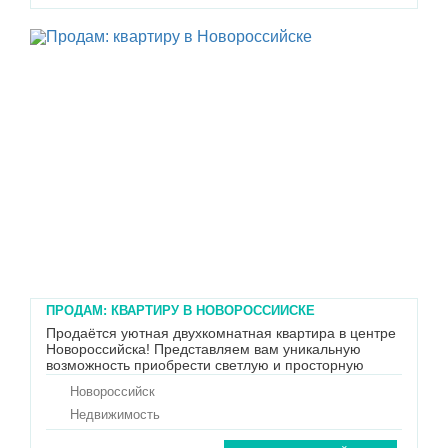
ПРОДАМ: КВАРТИРУ В НОВОРОССИЙСКЕ
Продаётся уютная двухкомнатная квартира в центре
Новороссийска! Представляем вам уникальную
возможность приобрести светлую и просторную
двухкомнатную квартиру в монолитном доме жилой
Новороссийск
комплекс "Новороссийский"! Основные
преимущества квартиры: - Расположение: Квартира
Недвижимость
находится в самом сердце города, ...