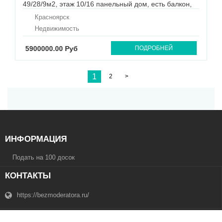
49/28/9м2, этаж 10/16 панельный дом, есть балкон,
санузел раздельный, в кафеле, состояние хорошее,
Красноярск
ремонт от застройщика. Без обременений, любая
форма расчетов, ипотека, мат капитал и
Недвижимость
сертификаты рассматриваются...
5900000.00 Руб
ПОДРОБНЕЙ
1
2
>
ИНФОРМАЦИЯ
Подать на 100 досок
КОНТАКТЫ
https://bezmoderatora.ru/