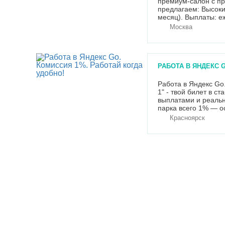
премиум-салон с пр
предлагаем: Высоки
месяц). Выплаты: е
с нуля (выплаты уже 
Москва
РАБОТА В ЯНДЕКС 
Работа в Яндекс Go
1" - твой билет в с
выплатами и реальн
парка всего 1% — о
Красноярск