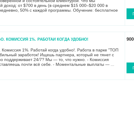
оверенной и состоятельной клиентурой. Что мы
й доход: от $700 в день (в среднем $15 000–$20 000 в
жедневно, 50% с каждой программы. Обучение: бесплатное
на ста...
900
GO. КОМИССИЯ 1%. РАБОТАЙ КОГДА УДОБНО!
. Комиссия 1%. Работай когда удобно!. Работа в парке "ТОП
табильный заработок! Ищешь партнера, который не тянет с
о поддерживает 24/7? Мы — то, что нужно. - Комиссия
ставляешь почти всё себе. - Моментальные выплаты — ...