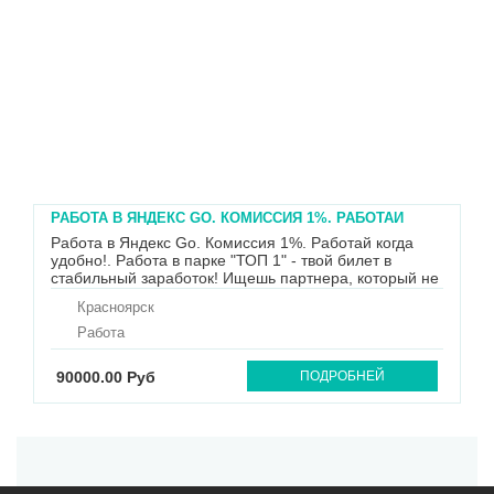
РАБОТА В ЯНДЕКС GO. КОМИССИЯ 1%. РАБОТАЙ
КОГДА УДОБНО!
Работа в Яндекс Go. Комиссия 1%. Работай когда
удобно!. Работа в парке "ТОП 1" - твой билет в
стабильный заработок! Ищешь партнера, который не
тянет с выплатами и реально поддерживает 24/7?
Красноярск
Мы — то, что нужно. - Комиссия парка всего 1% —
оставляешь почти всё себе. - Моментальные
Работа
выплаты — ...
90000.00 Руб
ПОДРОБНЕЙ