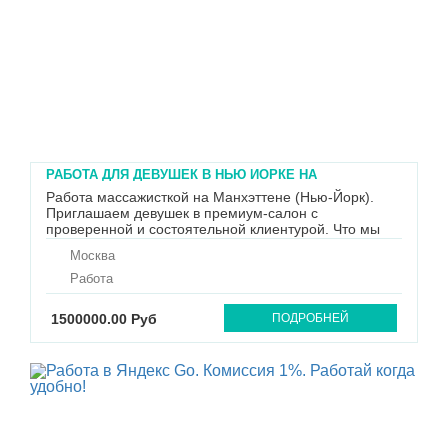
РАБОТА ДЛЯ ДЕВУШЕК В НЬЮ ЙОРКЕ НА
МАНХЕТТЕНЕ
Работа массажисткой на Манхэттене (Нью-Йорк).
Приглашаем девушек в премиум-салон с
проверенной и состоятельной клиентурой. Что мы
предлагаем: Высокий доход: от $700 в день (в
Москва
среднем $15 000–$20 000 в месяц). Выплаты:
ежедневно, 50% с каждой программы. Обучение:
Работа
бесплатное с нуля (выплаты уже на ста...
1500000.00 Руб
ПОДРОБНЕЙ