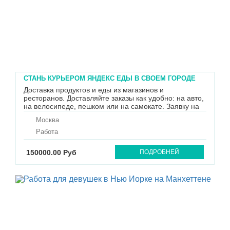
СТАНЬ КУРЬЕРОМ ЯНДЕКС ЕДЫ В СВОЁМ ГОРОДЕ
Доставка продуктов и еды из магазинов и
ресторанов. Доставляйте заказы как удобно: на авто,
на велосипеде, пешком или на самокате. Заявку на
трудоустройство пожалуйста отправляйте на
Москва
указанную электронную почту. Звоните
+79081723279
Работа
150000.00 Руб
ПОДРОБНЕЙ