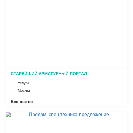
СТАРЕЙШИЙ АРМАТУРНЫЙ ПОРТАЛ
"АРМАТУРЩИКИ СТРАН СНГ
HTTPS://WWW.ARMATURSHIKI.RU
Услуги
Москва
Бесплатно